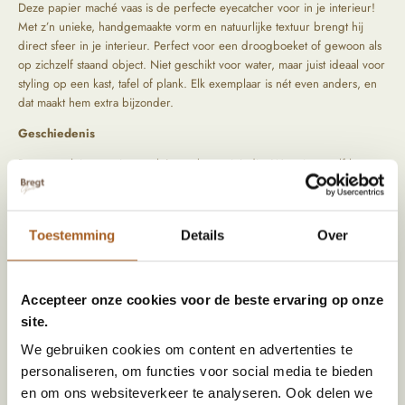
Deze papier maché vaas is de perfecte eyecatcher voor in je interieur!
Met z’n unieke, handgemaakte vorm en natuurlijke textuur brengt hij
direct sfeer in je interieur. Perfect voor een droogboeket of gewoon als
op zichzelf staand object. Niet geschikt voor water, maar juist ideaal voor
styling op een kast, tafel of plank. Elk exemplaar is nét even anders, en
dat maakt hem extra bijzonder.
Geschiedenis
Deze prachtige papier maché vaas komt uit India. We reizen zelf langs
bijzondere locaties om de mooiste items op te speuren. Tijdens het
zoeken naar die producten letten we vooral op kwaliteit en oorsprong.
De producten komen rechtstreeks uit het verleden, hierdoor zijn ze
Toestemming
Details
Over
uniek en hebben ze een prachtig geleefd uiterlijk.
Accepteer onze cookies voor de beste ervaring op onze
Specificaties
site.
Afmeting (HxBxD)
25 x 17 x 17
We gebruiken cookies om content en advertenties te
personaliseren, om functies voor social media te bieden
Kleur
Creme
en om ons websiteverkeer te analyseren. Ook delen we
Materiaal
Papier maché