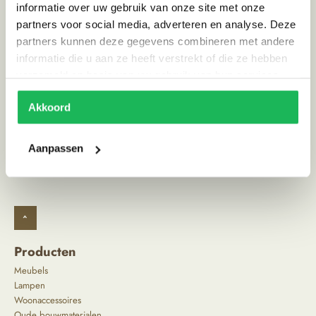
informatie over uw gebruik van onze site met onze
Land van herkomst
India
partners voor social media, adverteren en analyse. Deze
partners kunnen deze gegevens combineren met andere
Stijl
Scandinavisch | Ibiza vibe
informatie die u aan ze heeft verstrekt of die ze hebben
verzameld op basis van uw gebruik van hun services.
Alternatieve producten
Akkoord
Aanpassen
^
Producten
Meubels
Lampen
Woonaccessoires
Oude bouwmaterialen