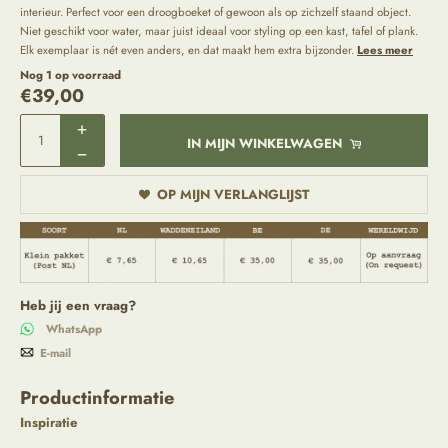
interieur. Perfect voor een droogboeket of gewoon als op zichzelf staand object.
Niet geschikt voor water, maar juist ideaal voor styling op een kast, tafel of plank.
Elk exemplaar is nét even anders, en dat maakt hem extra bijzonder.
Lees meer
Nog 1 op voorraad
€
39,00
IN MIJN WINKELWAGEN
OP MIJN VERLANGLIJST
Heb jij een vraag?
WhatsApp
E-mail
Productinformatie
Inspiratie