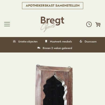
APOTHEKERSKAST SAMENSTELLEN
Unieke objecten
Maatwerk meubels
Duurzaam
Binnen 2 weken geleverd