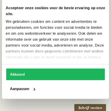
Accepteer onze cookies voor de beste ervaring op onze
site.
Specificaties
We gebruiken cookies om content en advertenties te
Kleur
Kleurrijk
personaliseren, om functies voor social media te bieden
en om ons websiteverkeer te analyseren. Ook delen we
Land van herkomst
India
informatie over uw gebruik van onze site met onze
Materiaal
Hout
partners voor social media, adverteren en analyse. Deze
partners kunnen deze gegevens combineren met andere
Stijl
Ibiza vibe
informatie die u aan ze heeft verstrekt of die ze hebben
verzameld op basis van uw gebruik van hun services.
Alternatieve producten
Akkoord
Aanpassen
Reviews
0 reviews
Schrijf review