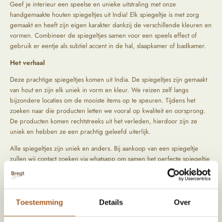
Geef je interieur een speelse en unieke uitstraling met onze
handgemaakte houten spiegeltjes uit India! Elk spiegeltje is met zorg
gemaakt en heeft zijn eigen karakter dankzij de verschillende kleuren en
vormen. Combineer de spiegeltjes samen voor een speels effect of
gebruik er eentje als subtiel accent in de hal, slaapkamer of badkamer.
Het verhaal
Deze prachtige spiegeltjes komen uit India. De spiegeltjes zijn gemaakt
van hout en zijn elk uniek in vorm en kleur. We reizen zelf langs
bijzondere locaties om de mooiste items op te speuren. Tijdens het
zoeken naar die producten letten we vooral op kwaliteit en oorsprong.
De producten komen rechtstreeks uit het verleden, hierdoor zijn ze
uniek en hebben ze een prachtig geleefd uiterlijk.
Alle spiegeltjes zijn uniek en anders. Bij aankoop van een spiegeltje
zullen wij contact zoeken via whatsapp om samen het perfecte spiegeltje
uit te zoeken. Ook kan je gezellig langs komen in onze winkel en het
gehele assortiment met eigen ogen bekijken. Stuur ons gerust een appje
als je vragen hebt of alvast meer foto's wil zien van de verschillende
spiegeltjes die we hebben!
Toestemming
Details
Over
Prijs is per stuk