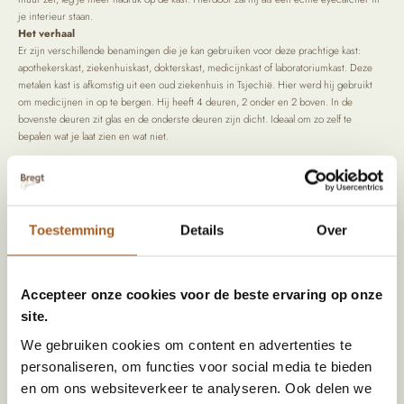
je interieur staan.
Het verhaal
Er zijn verschillende benamingen die je kan gebruiken voor deze prachtige kast:
apothekerskast, ziekenhuiskast, dokterskast, medicijnkast of laboratoriumkast. Deze
metalen kast is afkomstig uit een oud ziekenhuis in Tsjechië. Hier werd hij gebruikt
om medicijnen in op te bergen. Hij heeft 4 deuren, 2 onder en 2 boven. In de
bovenste deuren zit glas en de onderste deuren zijn dicht. Ideaal om zo zelf te
bepalen wat je laat zien en wat niet.
Specificaties
Toestemming
Details
Over
Afmeting (HxBxD)
176 x 90x 37
Kleur
Wit, Originele kleur
Accepteer onze cookies voor de beste ervaring op onze
Materiaal
Metaal
site.
Land van herkomst
Slowakije, Voormalig Tsjecho-Slowakije
We gebruiken cookies om content en advertenties te
Stijl
Vintage | Retro
personaliseren, om functies voor social media te bieden
en om ons websiteverkeer te analyseren. Ook delen we
Levertijd
ca 2 weken