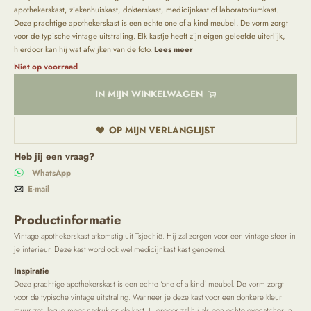
apothekerskast, ziekenhuiskast, dokterskast, medicijnkast of laboratoriumkast.
Deze prachtige apothekerskast is een echte one of a kind meubel. De vorm zorgt
voor de typische vintage uitstraling. Elk kastje heeft zijn eigen geleefde uiterlijk,
hierdoor kan hij wat afwijken van de foto.
Lees meer
Niet op voorraad
IN MIJN WINKELWAGEN
OP MIJN VERLANGLIJST
Heb jij een vraag?
WhatsApp
E-mail
Productinformatie
Vintage apothekerskast afkomstig uit Tsjechië. Hij zal zorgen voor een vintage sfeer in
je interieur. Deze kast word ook wel medicijnkast kast genoemd.
Inspiratie
Deze prachtige apothekerskast is een echte ‘one of a kind’ meubel. De vorm zorgt
voor de typische vintage uitstraling. Wanneer je deze kast voor een donkere kleur
muur zet, leg je meer nadruk op de kast. Hierdoor zal hij als een echte eyecatcher in