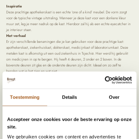
Inspiratie
Deze prachtige apothekerskast is een echte ‘one of a kind’ meubel. De vorm zorgt
voor de typische vintage uitstraling. Wanneer je deze kast voor een donkere kleur
muur zet, leg je meer nadruk op de kast. Hierdoor zal hij als een echte eyecatcher in
je interieur staan.
Het verhaal
Er zijn verschillende benamingen die je kan gebruiken voor deze prachtige kast:
apothekerskast, ziekenhuiskast, dokterskast, medicijnkast of laboratoriumkast. Deze
metalen kast is afkomstig uit een oud ziekenhuis in Tsjechië. Hier werd hij gebruikt
om medicijnen in op te bergen. Hij heeft 4 deuren, 2 onder en 2 boven. In de
bovenste deuren zit glas en de onderste deuren zijn dicht. Ideaal om zo zelf te
bepalen wat je laat zien en wat niet.
Het is een originele oude apothekerskast in een nieuw jasje. Hij is overgespoten in
RAL 9010. Je kan deze geweldige kast in elke RAL kleur over laten spuiten.
Toestemming
Details
Over
Specificaties
Afmetingen
40 × 88 × 170 cm
Accepteer onze cookies voor de beste ervaring op onze
site.
Kleur
RAL 9010 – Zuiver wit, Wit
We gebruiken cookies om content en advertenties te
Materiaal
Metaal