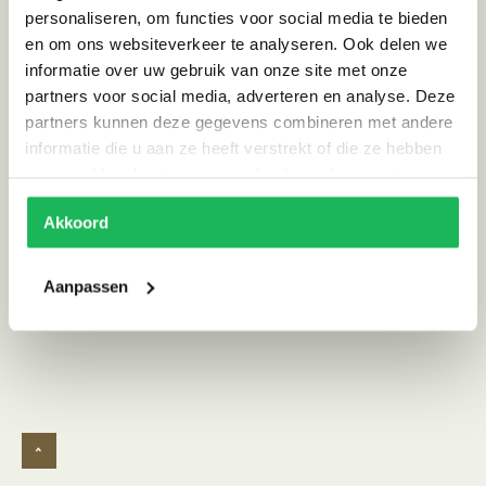
personaliseren, om functies voor social media te bieden
Land van herkomst
Tsjechie
en om ons websiteverkeer te analyseren. Ook delen we
informatie over uw gebruik van onze site met onze
Levertijd
ca. 4 weken
partners voor social media, adverteren en analyse. Deze
Stijl
Scandinavisch
partners kunnen deze gegevens combineren met andere
informatie die u aan ze heeft verstrekt of die ze hebben
verzameld op basis van uw gebruik van hun services.
Reviews
0 reviews
Akkoord
Schrijf review
Aanpassen
^