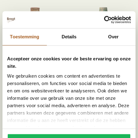
Toestemming
Details
Over
Accepteer onze cookies voor de beste ervaring op onze
site.
Tamegroute long grenade vaas | oker
Tamegroute long grenade vaas |
MA234224R | Handgemaakt
groen
We gebruiken cookies om content en advertenties te
€
109,00
MA234223R | Handgemaakt
personaliseren, om functies voor social media te bieden
€
109,00
en om ons websiteverkeer te analyseren. Ook delen we
informatie over uw gebruik van onze site met onze
partners voor social media, adverteren en analyse. Deze
partners kunnen deze gegevens combineren met andere
informatie die u aan ze heeft verstrekt of die ze hebben
verzameld op basis van uw gebruik van hun services.