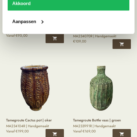
Akkoord
Aanpassen
Tamegroute tripod pot | groen
Tamegroute Twin Flame kandelaar |
MA233968R | Handgemaakt
oker
Vanaf
€
95,00
MA234070R | Handgemaakt
€
109,00
Tamegroute Cactus pot | oker
Tamegroute Bottle vaas | groen
MA234104R | Handgemaakt
MA233991R | Handgemaakt
Vanaf
€
199,00
Vanaf
€
169,00