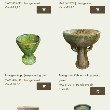
MA234220R | Handgemaakt
MA234022R | Handgemaakt
Vanaf
€
5,95
Vanaf
€
5,95
Tamegroute potje op voet | groen
Tamegroute Kelk schaal op voet |
MA234025R | Handgemaakt
groen
Vanaf
€
8,50
MA234021R | Handgemaakt
€
195,00