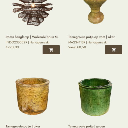
Rotan hanglamp | Wabisabi bruin M
Tamegroute potje op voet | oker
INDO233052R | Handgemaakt
MA234113R | Handgemaakt
€
220,00
Vanaf
€
8,50
Tamegroute potje | oker
Tamegroute potje | groen