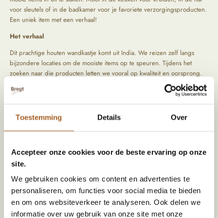
voor sleutels of in de badkamer voor je favoriete verzorgingsproducten.
Een uniek item met een verhaal!
Het verhaal
Dit prachtige houten wandkastje komt uit India. We reizen zelf langs
bijzondere locaties om de mooiste items op te speuren. Tijdens het
zoeken naar die producten letten we vooral op kwaliteit en oorsprong.
De producten komen rechtstreeks uit het verleden, hierdoor zijn ze
uniek en hebben ze een prachtig geleefd uiterlijk.
Toestemming
Details
Over
Specificaties
Accepteer onze cookies voor de beste ervaring op onze
site.
Afmeting (HxBxD)
38 x 33 x 24
We gebruiken cookies om content en advertenties te
Materiaal
Hout
personaliseren, om functies voor social media te bieden
Kleur
Mintgroen
en om ons websiteverkeer te analyseren. Ook delen we
informatie over uw gebruik van onze site met onze
Land van herkomst
India