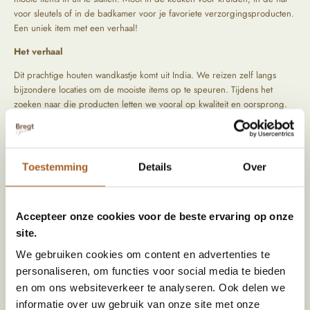
voor sleutels of in de badkamer voor je favoriete verzorgingsproducten.
Een uniek item met een verhaal!
Het verhaal
Dit prachtige houten wandkastje komt uit India. We reizen zelf langs
bijzondere locaties om de mooiste items op te speuren. Tijdens het
zoeken naar die producten letten we vooral op kwaliteit en oorsprong.
De producten komen rechtstreeks uit het verleden, hierdoor zijn ze
uniek en hebben ze een prachtig geleefd uiterlijk.
Toestemming
Details
Over
Specificaties
Accepteer onze cookies voor de beste ervaring op onze
site.
Afmeting (HxBxD)
60 x 40 x 16
We gebruiken cookies om content en advertenties te
Materiaal
Hout
personaliseren, om functies voor social media te bieden
Kleur
Bruin
en om ons websiteverkeer te analyseren. Ook delen we
informatie over uw gebruik van onze site met onze
Land van herkomst
India