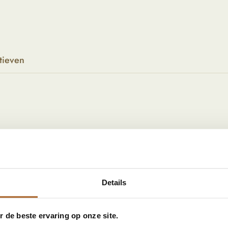
tieven
stuk in je huis. Het mooie robuuste geeft je interieur
kastje of in de woonkamer met een mooie plant erop.
elk interieur en is het op meerdere manieren te stijlen
Details
 de beste ervaring op onze site.
hergebruikt elmwood, hierdoor is hij ook nog eens