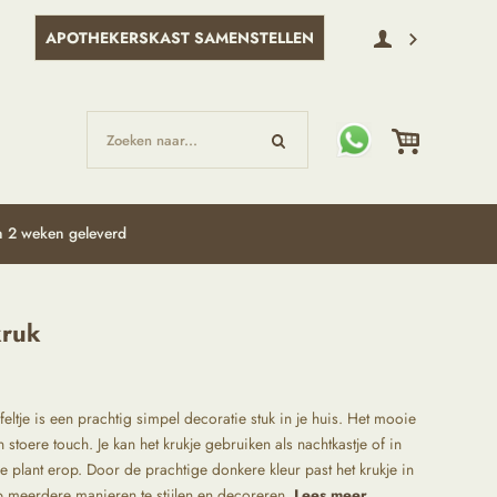
APOTHEKERSKAST SAMENSTELLEN
Zoeken naar...
 2 weken geleverd
kruk
afeltje is een prachtig simpel decoratie stuk in je huis. Het mooie
n stoere touch. Je kan het krukje gebruiken als nachtkastje of in
lant erop. Door de prachtige donkere kleur past het krukje in
 op meerdere manieren te stijlen en decoreren.
Lees meer