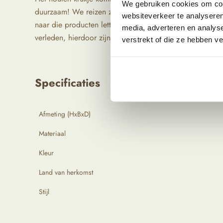
We gebruiken cookies om cont
duurzaam! We reizen zelf langs bijzondere locaties om 
websiteverkeer te analyseren
naar die producten letten we vooral op kwaliteit en oor
media, adverteren en analys
verleden, hierdoor zijn ze uniek en hebben ze een pracht
verstrekt of die ze hebben v
Specificaties
Afmeting (HxBxD)
Materiaal
Kleur
Land van herkomst
Stijl