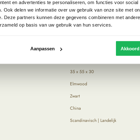
ent en advertenties te personaliseren, om functies voor social
de mooiste items op te speuren. Tijdens het zoeken
. Ook delen we informatie over uw gebruik van onze site met on
sprong. De producten komen rechtstreeks uit het
e. Deze partners kunnen deze gegevens combineren met andere i
ig geleefd uiterlijk.
erzameld op basis van uw gebruik van hun services.
Aanpassen
Akkoord
35 x 55 x 30
Elmwood
Zwart
China
Scandinavisch | Landelijk