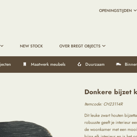
OPENINGSTIJDEN
NEW STOCK
OVER BREGT OBJECTS
jecten
Maatwerk meubels
Duurzaam
Binnen
Donkere bijzet 
Itemcode: CH23114R
Dit leuke zwart houten bijzett
robuuste geeft je interieur ee
de woonkamer met een mooie p
bijna elk interieur en is het