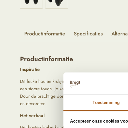
Productinformatie
Specificaties
Alterna
Productinformatie
Inspiratie
Dit leuke houten krukje is een prachtig simpel decoratie 
een stoere touch. Je kan het krukje gebruiken als nacht
Door de prachtige donkere kleur past het krukje in bijna 
Toestemming
en decoreren.
Het verhaal
Accepteer onze cookies voor
Het houten krukje komt uit China. Deze is gemaakt van 