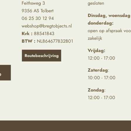
Feithsweg 3
gesloten
9356 AS Tolbert
Dinsdag, woensdag
06 25 30 12 94
donderdag:
webshop@bregtobjects.nl
open op afspraak voo
Kvk :
88541843
zakelijk
BTW :
NL864677832B01
Vrijdag:
Routebeschrijving
12:00 - 17:00
Zaterdag
:
D
10:00 - 17:00
Zondag
:
12:00 - 17:00